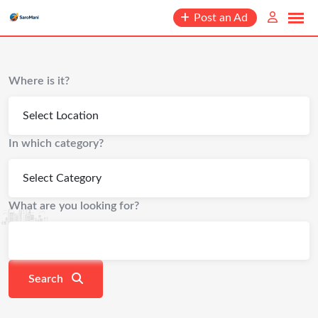
content
Post an Ad
Where is it?
In which category?
What are you looking for?
Search