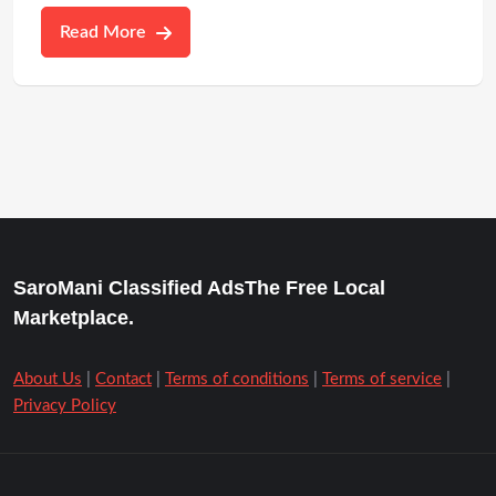
Read More
SaroMani Classified AdsThe Free Local
Marketplace.
About Us
|
Contact
|
Terms of conditions
|
Terms of service
|
Privacy Policy